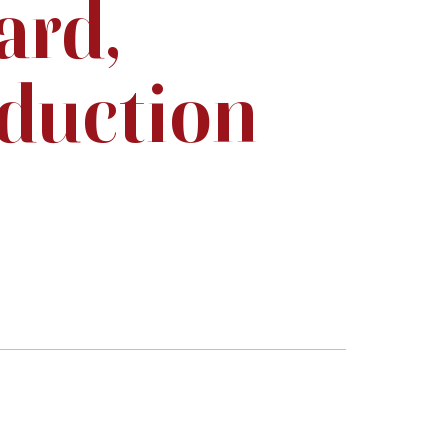
ard,
duction