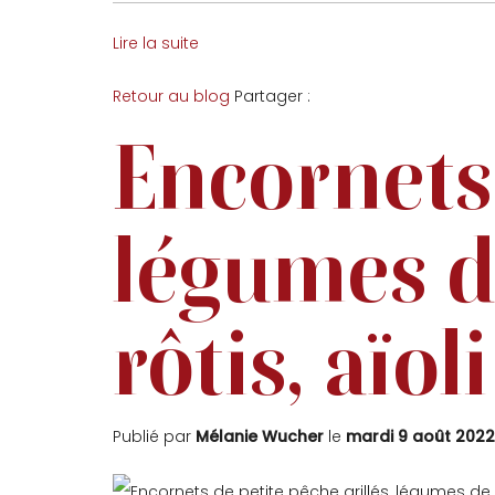
Lire la suite
Facebook
Twitter
Retour au blog
Partager :
Encornets 
légumes de
rôtis, aïoli
Publié par
Mélanie Wucher
le
mardi 9 août 2022