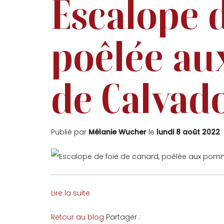
Escalope d
poêlée au
de Calvad
Publié par
Mélanie Wucher
le
lundi 8 août 2022
Lire la suite
Facebook
Twitter
Retour au blog
Partager :