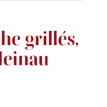
e grillés,
 Meinau