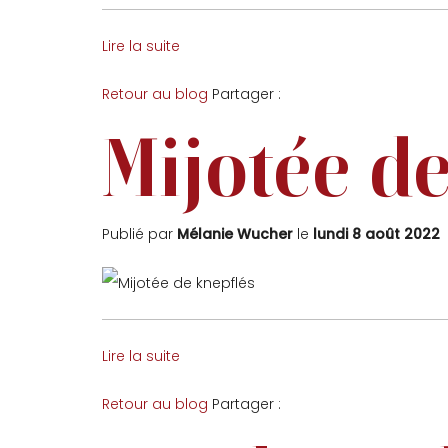
Lire la suite
Facebook
Twitter
Retour au blog
Partager :
Mijotée d
Publié par
Mélanie Wucher
le
lundi 8 août 2022
Lire la suite
Facebook
Twitter
Retour au blog
Partager :