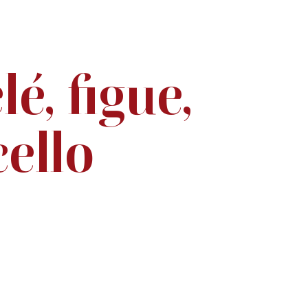
é, figue,
ello