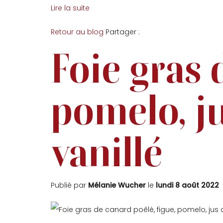
Lire la suite
Facebook
Twitter
Retour au blog
Partager :
Foie gras 
pomelo, j
vanillé
Publié par
Mélanie Wucher
le
lundi 8 août 2022