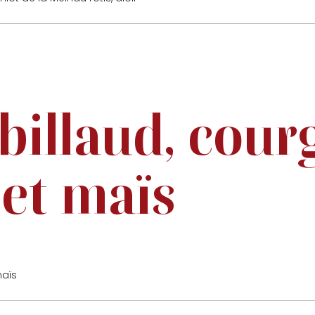
abillaud, cour
 et maïs