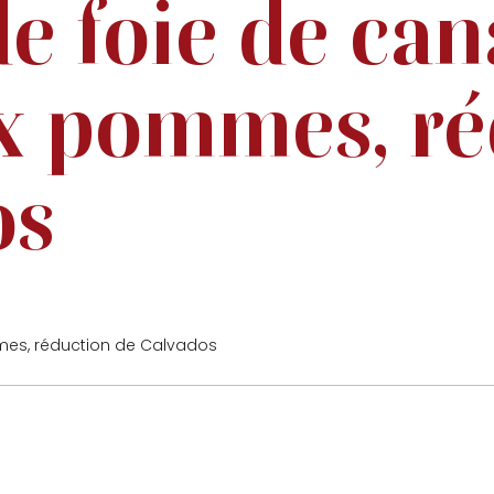
e foie de can
x pommes, ré
os