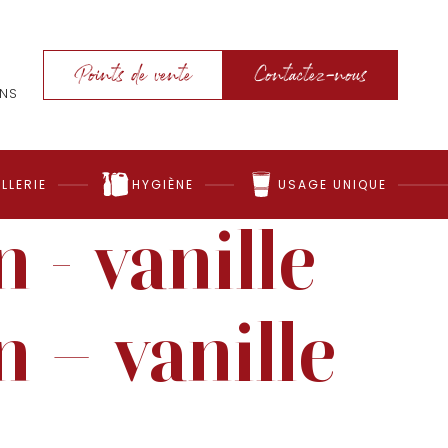
Points de vente
Contactez-nous
ONS
LLERIE
HYGIÈNE
USAGE UNIQUE
 - vanille
n – vanille