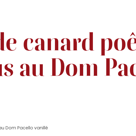
de canard poêl
us au Dom Pac