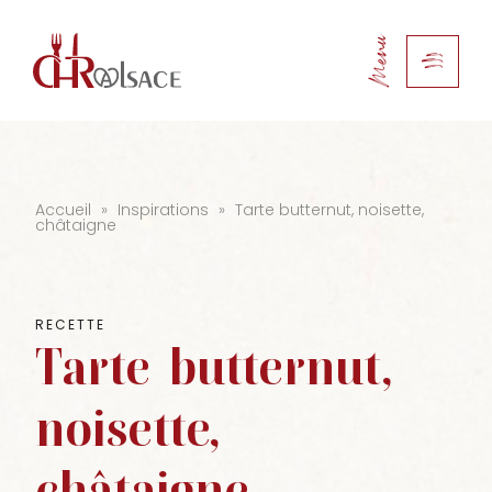
Menu
Accueil
»
Inspirations
»
Tarte butternut, noisette,
châtaigne
RECETTE
Tarte
butternut,
noisette,
châtaigne