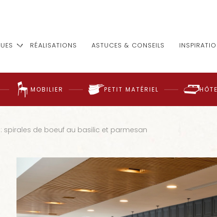
UES
RÉALISATIONS
ASTUCES & CONSEILS
INSPIRATI
MOBILIER
PETIT MATÉRIEL
HÔTE
: spirales de boeuf au basilic et parmesan