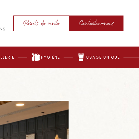
Points de vente
Contactez-nous
ONS
LLERIE
HYGIÈNE
USAGE UNIQUE