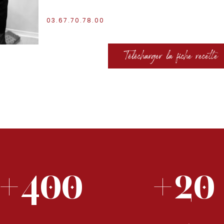
03.67.70.78.00
Télécharger la fiche recette
+400
+20