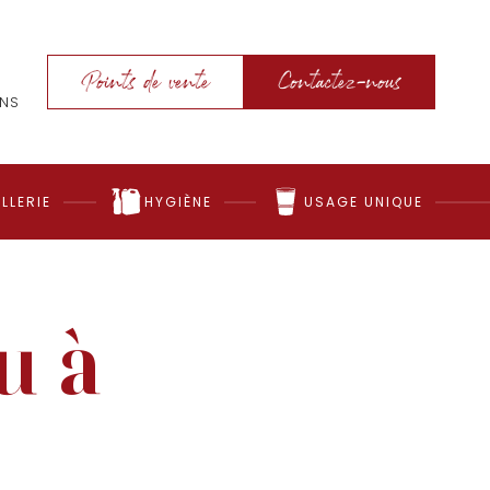
Points de vente
Contactez-nous
ONS
LLERIE
HYGIÈNE
USAGE UNIQUE
u à