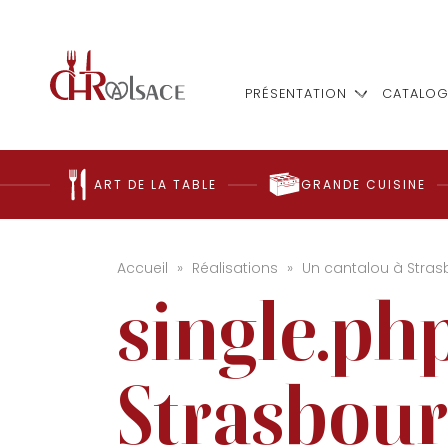
PRÉSENTATION
CATALOG
ART DE LA TABLE
GRANDE CUISINE
Accueil
»
Réalisations
»
Un cantalou à Stra
single.ph
Strasbou