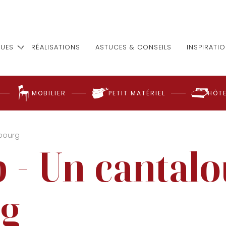
UES
RÉALISATIONS
ASTUCES & CONSEILS
INSPIRATI
MOBILIER
PETIT MATÉRIEL
HÔTE
sbourg
p - Un cantalo
rg