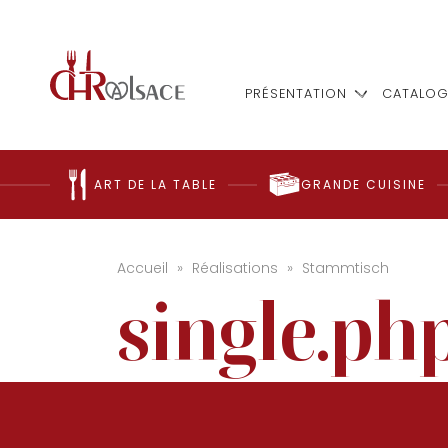
PRÉSENTATION
CATALOG
ART DE LA TABLE
GRANDE CUISINE
Accueil
»
Réalisations
»
Stammtisch
single.ph