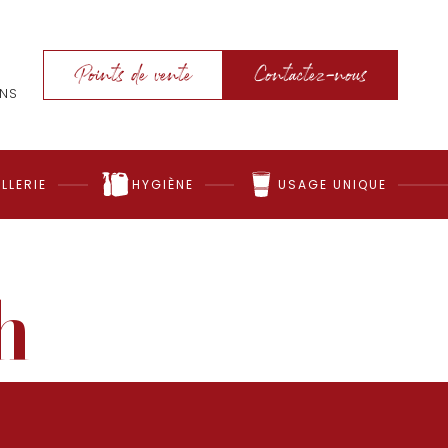
Points de vente
Contactez-nous
ONS
LLERIE
HYGIÈNE
USAGE UNIQUE
h