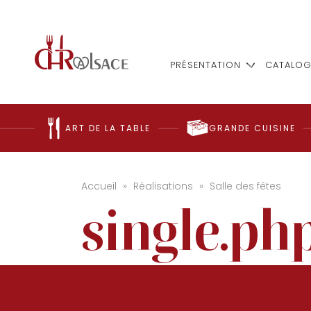
PRÉSENTATION
CATALOG
ART DE LA TABLE
GRANDE CUISINE
Accueil
»
Réalisations
»
Salle des fêtes
single.php