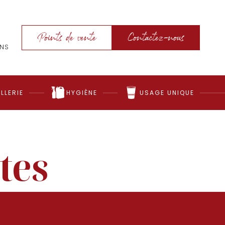
Points de vente
Contactez-nous
ONS
LLERIE
HYGIÈNE
USAGE UNIQUE
êtes