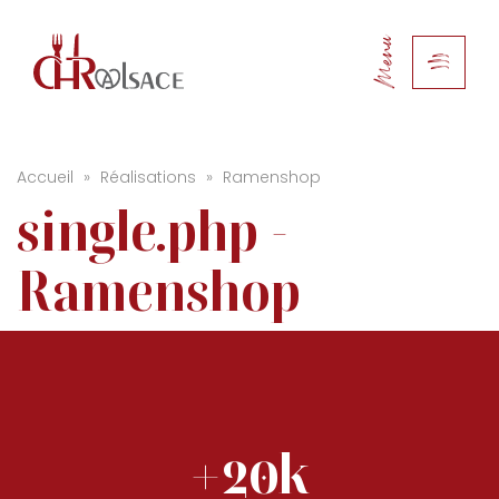
Menu
Accueil
»
Réalisations
»
Ramenshop
single.php -
Ramenshop
+20k