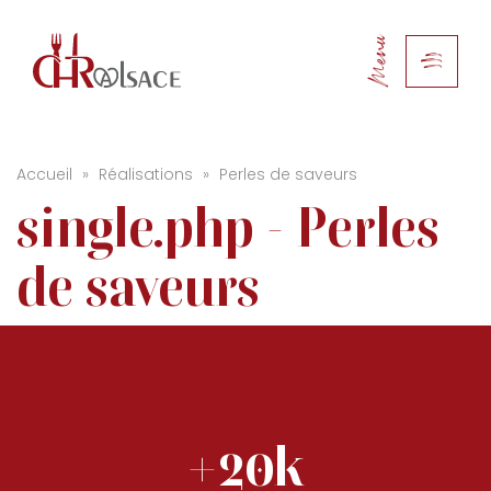
Menu
Accueil
»
Réalisations
»
Perles de saveurs
single.php - Perles
de saveurs
+20k