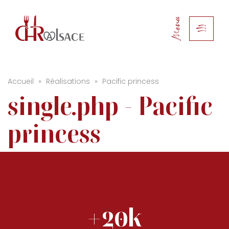
Menu
Accueil
»
Réalisations
»
Pacific princess
single.php - Pacific
princess
+20k