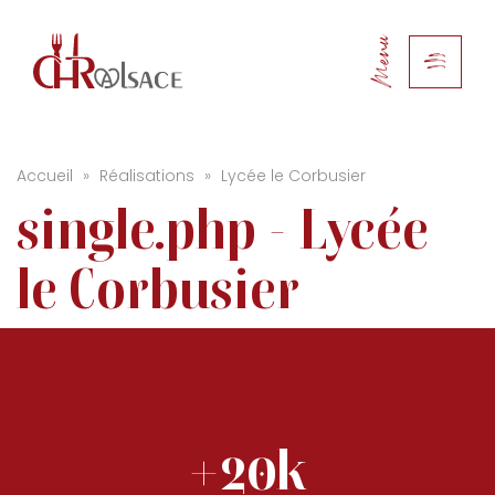
Menu
Accueil
»
Réalisations
»
Lycée le Corbusier
single.php - Lycée
le Corbusier
+20k