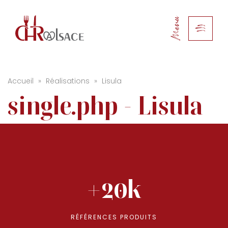
Menu
Accueil
»
Réalisations
»
Lisula
single.php - Lisula
+20k
RÉFÉRENCES PRODUITS