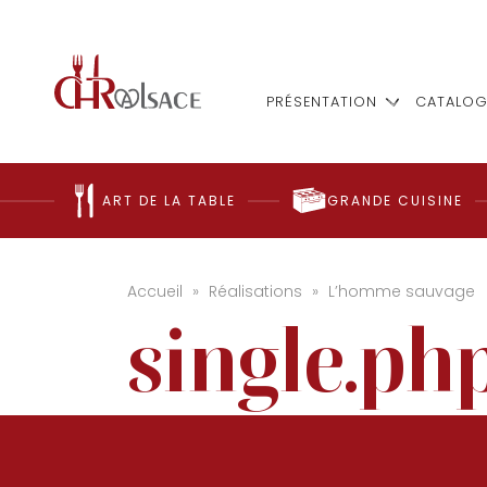
PRÉSENTATION
CATALOG
ART DE LA TABLE
GRANDE CUISINE
Accueil
»
Réalisations
»
L’homme sauvage
single.ph