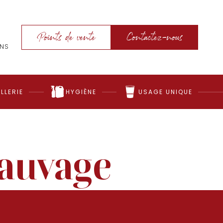
Points de vente
Contactez-nous
ONS
LLERIE
HYGIÈNE
USAGE UNIQUE
sauvage