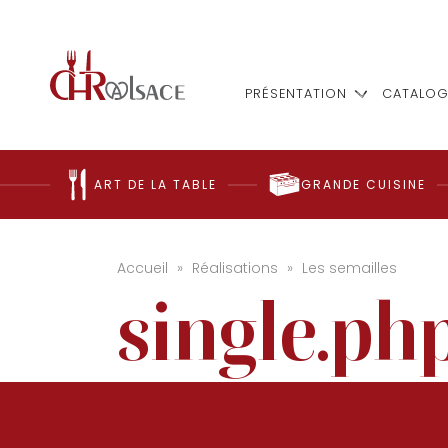
PRÉSENTATION
CATALOG
ART DE LA TABLE
GRANDE CUISINE
Accueil
»
Réalisations
»
Les semailles
single.php