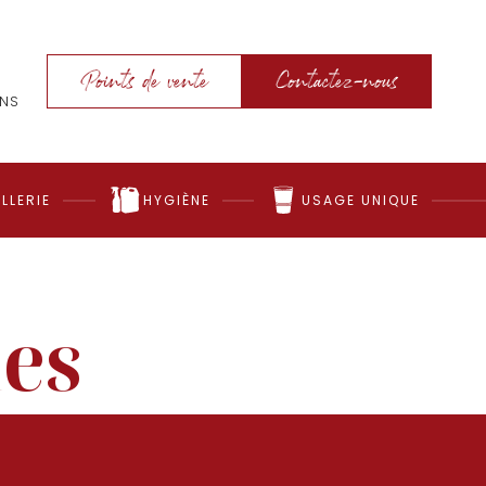
Points de vente
Contactez-nous
ONS
LLERIE
HYGIÈNE
USAGE UNIQUE
les