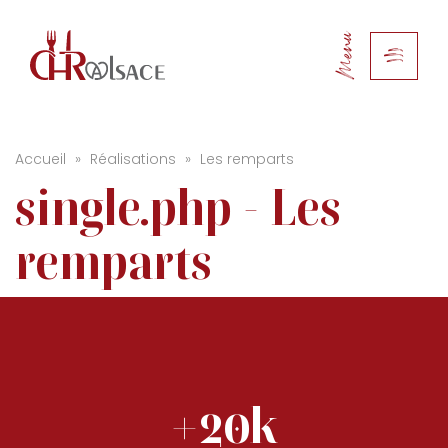
Menu
Accueil
»
Réalisations
»
Les remparts
single.php - Les
remparts
+20k