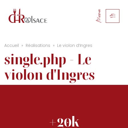
Menu
Accueil
»
Réalisations
»
Le violon d’Ingres
single.php - Le
violon d'Ingres
+20k