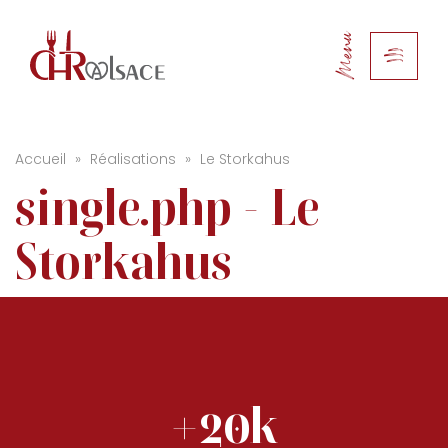
Menu
Accueil
»
Réalisations
»
Le Storkahus
single.php - Le
Storkahus
+20k