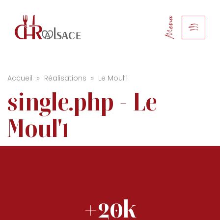
Menu
Accueil
»
Réalisations
»
Le Moul’1
single.php - Le
Moul'1
+20k