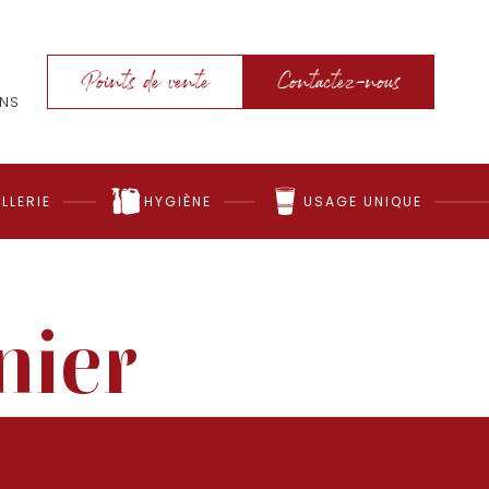
Points de vente
Contactez-nous
ONS
LLERIE
HYGIÈNE
USAGE UNIQUE
nier