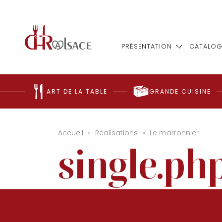
PRÉSENTATION
CATALOG
ART DE LA TABLE
GRANDE CUISINE
Accueil
»
Réalisations
»
Le marronnier
single.ph