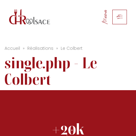
Menu
Accueil
»
Réalisations
»
Le Colbert
single.php - Le
Colbert
+20k