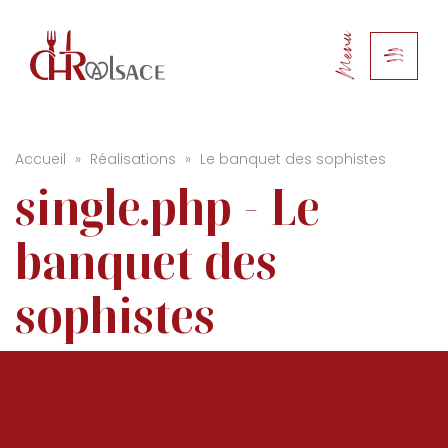
Menu
Accueil
»
Réalisations
»
Le banquet des sophistes
single.php - Le
banquet des
sophistes