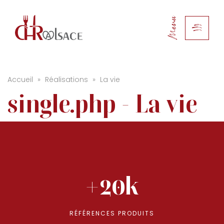
Menu
Accueil
»
Réalisations
»
La vie
single.php - La vie
+20k
RÉFÉRENCES PRODUITS