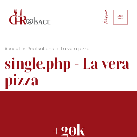
Menu
Accueil
»
Réalisations
»
La vera pizza
single.php - La vera
pizza
+20k