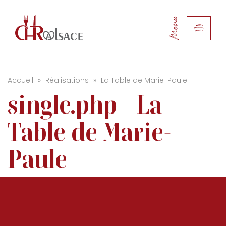
Menu
Accueil
»
Réalisations
»
La Table de Marie-Paule
single.php - La
Table de Marie-
Paule