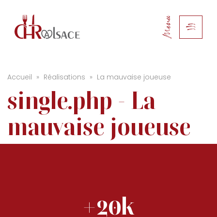
Menu
Accueil
»
Réalisations
»
La mauvaise joueuse
single.php - La
mauvaise joueuse
+20k