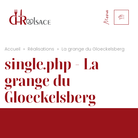
Menu
Accueil
»
Réalisations
»
La grange du Gloeckelsberg
single.php - La
grange du
Gloeckelsberg