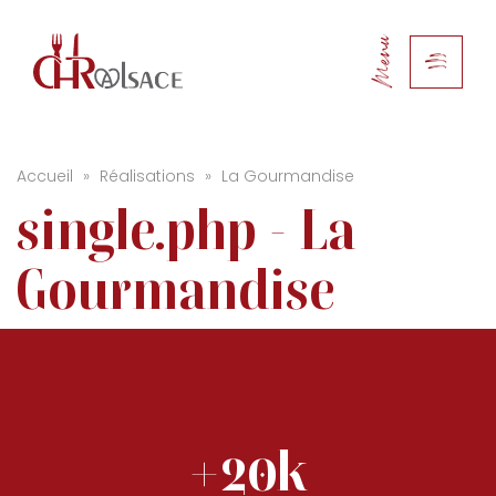
Menu
Accueil
»
Réalisations
»
La Gourmandise
single.php - La
Gourmandise
+20k