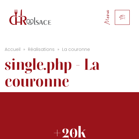
Menu
Accueil
»
Réalisations
»
La couronne
single.php - La
couronne
+20k