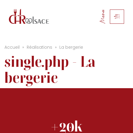
Menu
Accueil
»
Réalisations
»
La bergerie
single.php - La
bergerie
+20k