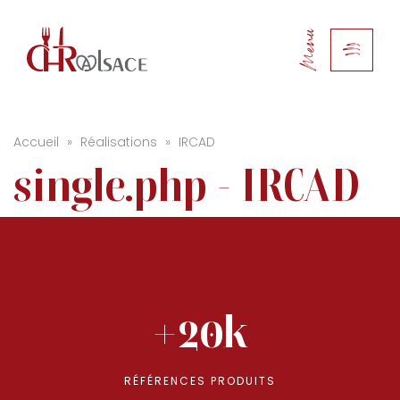
Menu
Accueil
»
Réalisations
»
IRCAD
single.php - IRCAD
+20k
RÉFÉRENCES PRODUITS