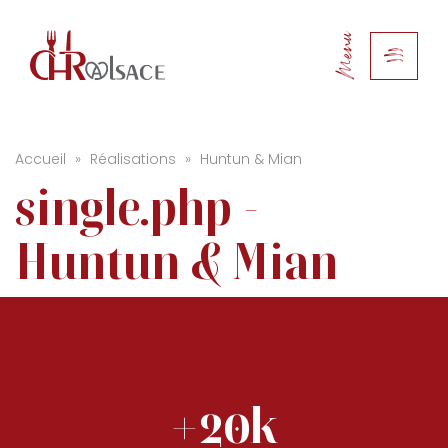
Menu
Accueil
»
Réalisations
»
Huntun & Mian
single.php -
Huntun & Mian
+20k