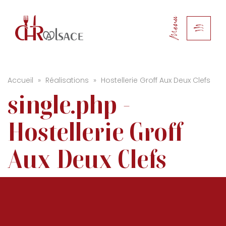
Menu
Accueil
»
Réalisations
»
Hostellerie Groff Aux Deux Clefs
single.php -
Hostellerie Groff
Aux Deux Clefs