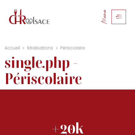
Menu
Accueil
»
Réalisations
»
Périscolaire
single.php -
Périscolaire
+20k