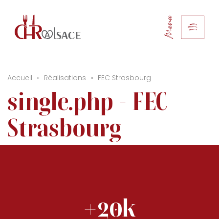
Menu
Accueil
»
Réalisations
»
FEC Strasbourg
single.php - FEC
Strasbourg
+20k