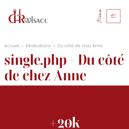
Menu
Accueil
»
Réalisations
»
Du côté de chez Anne
single.php - Du côté
de chez Anne
+20k