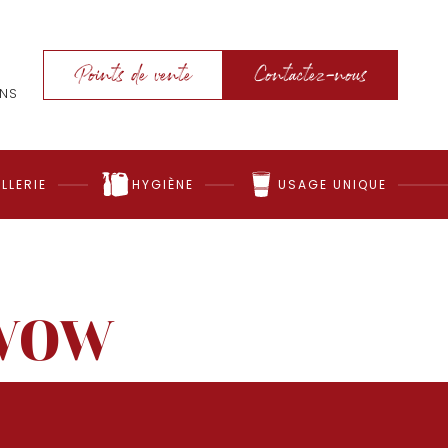
Points de vente
Contactez-nous
ONS
LLERIE
HYGIÈNE
USAGE UNIQUE
 wow