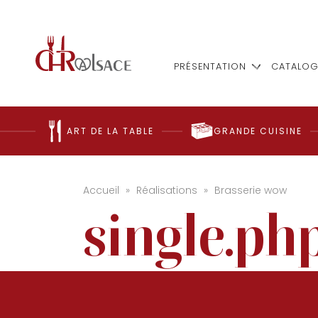
PRÉSENTATION
CATALOG
ART DE LA TABLE
GRANDE CUISINE
Accueil
»
Réalisations
»
Brasserie wow
single.ph