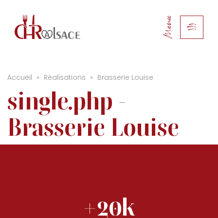
Menu
Accueil
»
Réalisations
»
Brasserie Louise
single.php -
Brasserie Louise
+20k