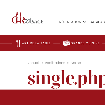
PRÉSENTATION
CATALOG
ART DE LA TABLE
GRANDE CUISINE
Accueil
»
Réalisations
»
Boma
single.ph