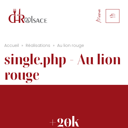
Menu
Accueil
»
Réalisations
»
Au lion rouge
single.php - Au lion
rouge
+20k