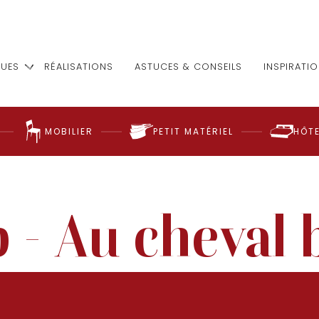
UES
RÉALISATIONS
ASTUCES & CONSEILS
INSPIRATI
MOBILIER
PETIT MATÉRIEL
HÔTE
p - Au cheval 