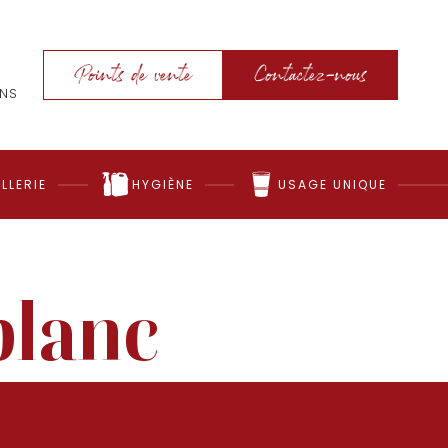
Points de vente
Contactez-nous
ONS
LLERIE
HYGIÈNE
USAGE UNIQUE
blanc