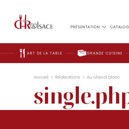
PRÉSENTATION
CATALOG
ART DE LA TABLE
GRANDE CUISINE
Accueil
»
Réalisations
»
Au cheval blanc
single.ph