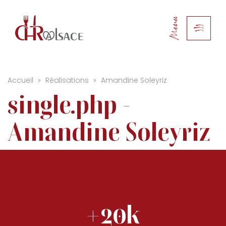
Menu
Accueil
»
Réalisations
»
Amandine Soleyriz
single.php -
Amandine Soleyriz
+20k