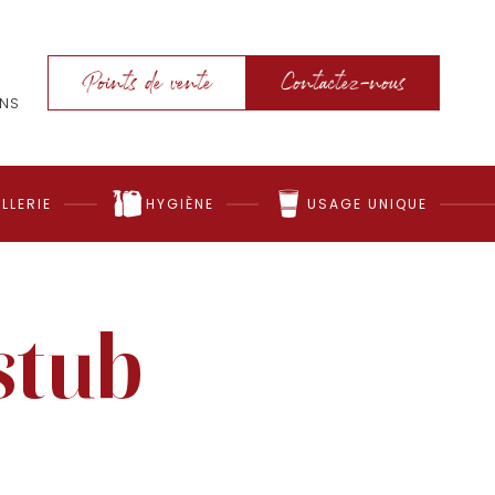
Points de vente
Contactez-nous
ONS
LLERIE
HYGIÈNE
USAGE UNIQUE
stub