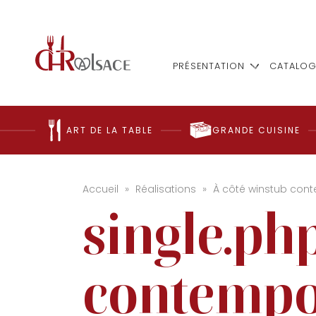
PRÉSENTATION
CATALOG
ART DE LA TABLE
GRANDE CUISINE
Accueil
»
Réalisations
»
À côté winstub con
single.ph
contempo