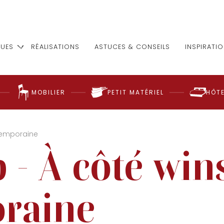
UES
RÉALISATIONS
ASTUCES & CONSEILS
INSPIRATI
MOBILIER
PETIT MATÉRIEL
HÔTE
temporaine
p - À côté win
raine