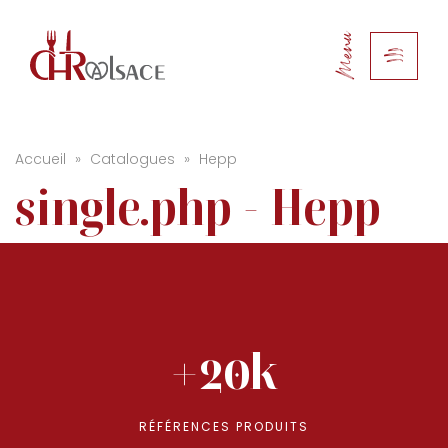
Menu
Accueil
»
Catalogues
»
Hepp
single.php - Hepp
+20k
RÉFÉRENCES PRODUITS