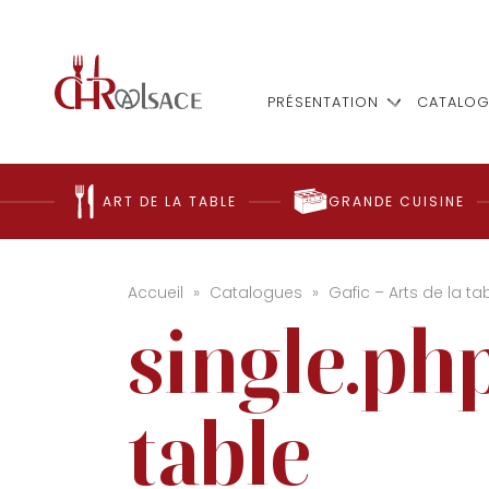
PRÉSENTATION
CATALOG
ART DE LA TABLE
GRANDE CUISINE
Accueil
»
Catalogues
»
Gafic – Arts de la ta
single.php
table