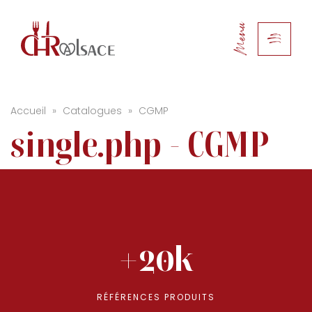
Menu
Accueil
»
Catalogues
»
CGMP
single.php - CGMP
+20k
RÉFÉRENCES PRODUITS