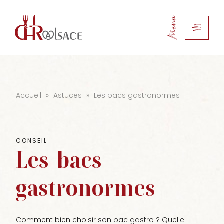
Menu
Accueil
»
Astuces
»
Les bacs gastronormes
CONSEIL
Les
bacs
gastronormes
Comment bien choisir son bac gastro ? Quelle