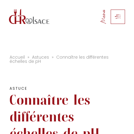
Menu
Accueil
»
Astuces
»
Connaître les différentes
échelles de pH
ASTUCE
Connaître
les
différentes
échelles
de
pH